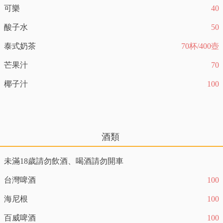
可樂
40
酸子水
50
泰式奶茶
70杯/400壺
芒果汁
70
椰子汁
100
酒類
未滿18歲請勿飲酒、喝酒請勿開車
台灣啤酒
100
海尼根
100
百威啤酒
100