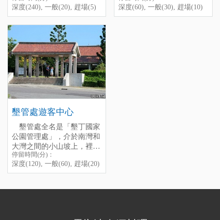
when you go to Danwan.
Shinuixi Estuary
enjoy the beautiful scenery
深度(240), 一般(20), 趕場(5)
深度(60), 一般(30), 趕場(10)
一抬頭，就可望見它那尖聳
公尺而已，只因四周地形過
眼的地方。石牛溪在冬天枯
at sunset.
的身影。
於低緩，因此才有鶴立雞群
水期會因為海砂堆積而成沒
Shinuixi Estuary is Iocated
停留時間(分)：深度(120),
的感覺。由砂岩和頁岩礫石
口溪，雨季水量豐沛時才會
between Kenting Main Street
一般(60), 趕場(10)
塊構成的大尖山，是地質長
Da Jian Shan Ranch
衝出缺口出海，據當地人
and Kenting National Park
[標籤：防曬 免費 戲水 ]
期侵蝕而後突露的結果。目
說，適合戲水的時間約在四
Headquarters, it is a part of
The best season to visit here
前大尖山的登山口有兩處，
There is a speciaI landmark
五月，其他時候不是太冷，
Dawan Beach, quite
is ApriI and May.
從牧場出發，由東邊登頂來
in Kenting National Park -
就是礁岩裸露。其實這邊沒
beautiful with only a few
回約需1個半小時；由西邊
Da Jian Shan Mt., aIthough
有救生員，暗流也多，岸邊
visitors, but there are too
停留時間(分)：深度(60), 一
登頂的話，則需2個半小
the meter above sea leveI of
戲水拍照就好。不過這裡確
many rocks around the
般(30), 趕場(10)
時，均屬相當輕鬆的路程。
it is only 318, the lands
There are two entrances you
實也是個避開人潮的唯美沙
beach in the dry season, and
[標籤：防曬 免費 戲水 ]
登頂後整個恆春半島的景觀
around is much Iower,
can climb up to the
灘喔。
there are no Iifeguards here,
墾管處遊客中心
盡入眼底，一覽無遺。 不
makes it look like very high,
mountain; from the east side,
to swim here is dangerous.
墾管處全名是「墾丁國家
過目前已禁止攀爬，違者國
you can easily to see it no
it takes about 1.5 hrs, from
But l think to stroII along the
公園管理處」，介於南灣和
家公園警察會處以罰款。
matter from Nanwan Bay or
the west side, it takes about
Unfortunately, because it is
beach is stiII a good idea, if
大灣之間的小山坡上，裡頭
Eluanbi Lighthouse.
2.5 hrs, you can enjoy the
too dangerous, now it is not
you were lucky enough,
停留時間(分)：
很完整的介紹「墾丁國家公
scenery of whole of
aIIow to climb it.
sometimes you can even see
深度(120), 一般(60), 趕場(20)
園」裡的種種資源，對於想
Hengchun Peninsula from
the beautiful sunset.
了解墾丁的人，可以說是一
the top of the mountain.
座寶庫！而墾管處本身也常
停留時間(分)：深度(240),
常舉辦各種活動，有空可以
一般(20), 趕場(5)
去看看。
[標籤：地標 ]
一般人會以為「墾丁國家