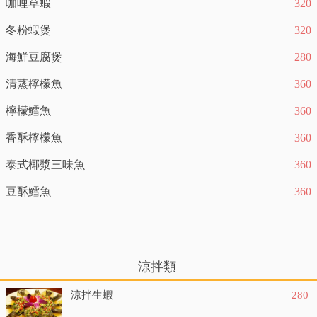
咖哩草蝦
320
冬粉蝦煲
320
海鮮豆腐煲
280
清蒸檸檬魚
360
檸檬鱈魚
360
香酥檸檬魚
360
泰式椰漿三味魚
360
豆酥鱈魚
360
涼拌類
涼拌生蝦
280