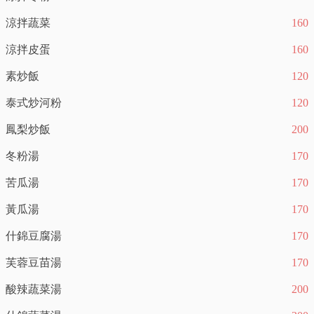
涼拌蔬菜
160
涼拌皮蛋
160
素炒飯
120
泰式炒河粉
120
鳳梨炒飯
200
冬粉湯
170
苦瓜湯
170
黃瓜湯
170
什錦豆腐湯
170
芙蓉豆苗湯
170
酸辣蔬菜湯
200