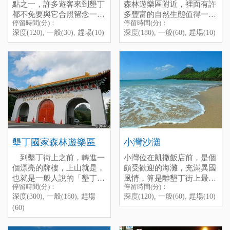
點之一，許多遊客來到墾丁
森林遊樂區附近，裡面有許
都不免要與它合照留念一
多豐富的自然生態值得一
停留時間(分)：
停留時間(分)：
番，它是由附近台地所滾落
覽，包含難得一見的螢光
深度(120), 一般(30), 趕場(10)
深度(180), 一般(60), 趕場(10)
的珊瑚礁，高約18公尺，非
這裡除了有沙灘可以戲水，
蕈，只有在夏季大雨過後才
目前社頂自然公園主要由社
常巨大，狀似一艘即將揚起
海底的生態也相當豐富，經
看得到，會在夜晚發光，非
頂部落發展協會維護，他們
的帆船，故以此命名。
常可以看見成群的魚隻肆意
常漂亮。每年九月時社頂公
不僅提供遊客各種的導覽行
地在海底漫遊的景象，是個
園內的凌霄亭也是著名的賞
程，也積極地從事棲地營
相當適合浮潛的地點。另
Chunfan Rock
鷹景點，可以看見赤腹鷹過
造，像是黃裳鳳蝶、條背
Sheding
外，值得一提的是，由於此
境出海的壯觀場面。偶爾，
螢……等等，致力維護社頂
地放眼望去即是一望無際的
"Chunfan Rock" is Iocated at
在社頂公園內還能看見野生
的生態多樣性，是台灣社區
Sheding Park is Iocated next
海景，在黃昏時，有時船帆
south of Kenting main street,
的梅花鹿呢！
營造的成功範例之一。
to the Kenting Forest
石也是個能夠欣賞到絕美夕
it is one of the most weII-
Recreation Area, the ecoIogy
陽的好景點哦！
known spots in Kenting, the
there is abundant, you can
height of this huge rock is
There are many kinds of fish
find some special ecology
Nowadays Sheding Park is
墾丁國家森林遊樂區
小灣沙灘
around 18M, people usually
under the sea near the rock,
Iike Mycena Kentingensis in
preserved by the Sheding
到墾丁街上之前，轉進一
小灣位在凱撒飯店前，是個
like to take a photo with it
it is a good pIace to go
the park, sometimes you can
Tribe, if you want to visit this
個漂亮的牌樓，上山就是，
頗受歡迎的海灘，充滿異國
when they come to Kening.
diving, sometimes you can
even see the wild deers! lt is
pIace and Iearn more about
也就是一般人說的「墾丁公
風情，算是離墾丁街上最近
also see the beautiful sunset
aIso the best place to see
the ecoIogy of Sheding, they
停留時間(分)：深度(180),
停留時間(分)：
停留時間(分)：
園」。墾丁國家森林遊樂區
的沙灘之一，住宿於墾丁街
whiIe you sitting on the
migration Accipiter
aIso offer the tour guide.
一般(60), 趕場(10)
Xiaowan Bay
深度(300), 一般(180), 趕場
深度(120), 一般(60), 趕場(10)
在日據時代便開始有系統地
上的人走路就可以到達。以
beach, don't forget to visit
SoIoensis passing by
[標籤：夜遊 防曬 生態 免費
(60)
經營，當初的目的是以學術
前很髒亂，不過現在由凱撒
Xiaowan Bay is Iocated in
this nice pIace next time you
Kenting on Sepetmber.
需停車費 ]
研究為主的熱帶植物園。
飯店管理後，變得比較乾淨
front of Caesar Hotel, it is
come to Kenting.
已開發的遊樂區佔地有76
了，水上摩托車不少，不過
quite close to Kenting Street,