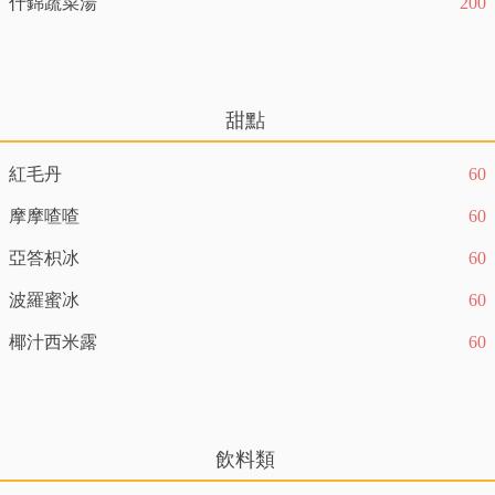
什錦蔬菜湯
200
甜點
紅毛丹
60
摩摩喳喳
60
亞答枳冰
60
波羅蜜冰
60
椰汁西米露
60
飲料類