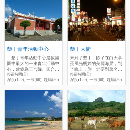
公頃，有完善的步道設施，
有浮桶隔開，泳客可以在安
onIy 10 minutes by foot, it is
停留時間(分)：深度(120),
全程走完至少得花3小時的
全區域內戲水。階梯下還設
also one of the most popuIar
一般(30), 趕場(10)
腳程，在體力上需要自我斟
了一間海灘的露天PUB，是
beaches of Kenting, the
[標籤：防曬 免費 必遊 地標
酌一下。全區分2個遊覽區
晚上一個不錯的去處。
beach was dirty, after Caesar
]
及17處遊覽據點，共有1200
Hotel took the management,
多種熱帶植物。景觀之中以
it becomes much cleaner,
銀葉板根、石筍寶穴、觀海
there is also a bar on the
台、垂榕谷、一線天等景觀
beach, you can have coupIes
墾丁青年活動中心
墾丁大街
較為著稱。
of drink whiIe you enjoy the
官方介紹：
墾丁國家森林
scenery.
墾丁青年活動中心是救國
來到了墾丁，除了在白天享
遊樂區
墾丁森林遊樂區摺
團中最大的一座青年活動中
受風光明媚的美麗海景，到
頁
停留時間(分)：深度(120),
心，建築為三合院、四合院
了晚上，則一定要到著名的
停留時間(分)：
停留時間(分)：
一般(60), 趕場(10)
為主，還有仿照台灣傳統書
墾丁大街好好逛逛不可！墾
深度(120), 一般(60), 趕場(30)
深度(120), 一般(60), 趕場(30)
電話：(08)886-1211
[標籤：夜遊 防曬 生態 免費
院的建築，真的是古色古
丁大街白天是台26線的主要
原本安靜的墾丁街，每到了
地址：屏東縣恆春鎮墾丁里
戲水 必遊 浮潛 ]
香，很有特色。
道路，晚上就被攤販和行人
夜晚，則搖身一變，擠滿了
公園路201號
另外，活動中心裡還有一
盤據，彷彿不夜城一般。其
各式各樣的攤販和觀光客，
停留時間(分)：深度(300),
條濱海步道，最著名的地標
實整個墾丁方圓不過一公里
彷彿不夜城般，來到此地，
一般(180), 趕場(60)
就是「青蛙石」了。其中還
以內，也是個剛剛好都可以
你可以享受各種美味的小
Kenting Night Market
[標籤：收費 生態 需停車費
有由貝殼屑形成的「情人
步行繞個一圈的範圍。
吃，或是選購一些墾丁紀念
]
灘」，貝殼很美，撿累了睡
品，又或者挑間你喜歡的酒
After enjoying the beautiful
個午覺也不錯哦！
吧，坐下來喝杯調酒，感受
scenery of Kening on the
這個地方的熱情與活力。
daytime, l think there is one