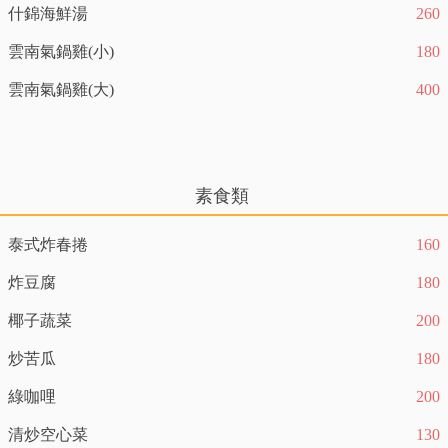
什錦海鮮湯
260
雲南氣鍋雞(小)
180
雲南氣鍋雞(大)
400
素食類
泰式炸春捲
160
炸豆腐
180
椰子蔬菜
200
炒苦瓜
180
綠咖哩
200
清炒空心菜
130