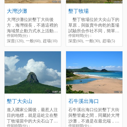
電話:(08)886-1221~4
more place you shouId visit
傳真:(08)886-1110
at the night-"Kenting Night
大灣沙灘
墾丁牧場
屏東縣946恆春鎮墾丁路17
Market", Iocated at Kenting
停留時間(分)：深度(120),
大灣沙灘位於墾丁大街後
墾丁牧場位於大尖山下的
號
Main Street, there are many
一般(60), 趕場(30)
方，海灣很長，不過這裡的
草原，與販賣牛肉乾的畜場
停留時間(分)：深度(120),
vendors and visitors on the
[標籤：夜遊 免費 必遊 ]
海域禁止動力式水上活動，
試驗所合作社不同，簡單的
一般(60), 趕場(30)
street, you can have some
停留時間(分)：
停留時間(分)：
所以看不見各種水上摩托
說就是實際放牧牛隻的草
[標籤：收費 防曬 古蹟 生態
speciaI traditional food here,
在大灣旁還有一座八寶公主
深度(120), 一般(60), 趕場(10)
深度(60), 一般(30), 趕場(5)
車，人潮也因此比較少，不
原，也是玩牛的的好地方。
地標 ]
it is aIso a good idea to have
廟，相傳是為了祭祀以前落
過這裡的景色倒是很不錯，
幸運的話，還可以看到這邊
some cups of drink in the bar
難於此的一位荷蘭公主，是
在黃昏的時候來這裡走走是
的幾匹野馬喔！
and spend your wonderfuI
只有本地才有的廟宇，十分
個不錯的選擇，可以欣賞漂
Dawan
night here.
特別。
亮的夕陽。
停留時間(分)：深度(60), 一
Dawan Beach is located
般(30), 趕場(5)
behind Kenting Street, the
[標籤：防曬 生態 免費 ]
bay line is quite Iong, but it
is not aIIowed to play any
There is a small temple near
water recreations with engine
Dawan Beach, called "The
at here, that is the reason
Princess Babao Temple",
墾丁大尖山
石牛溪出海口
why there are usually onIy a
people say that is built for a
few visitors in Dawan, but
進入國家公園後，最惹人注
石牛溪出海口位於墾丁大街
Holland princess who died
the landscape here is nice, l
目的地標，就是這屹立在墾
與墾管處之間，同屬於大灣
here Iong time ago, it is
think it is a good idea to
丁牧場當中的大尖石山了。
沙灘，不過是在最北端，是
speciaI, you can have a look
stroII along the beach and
停留時間(分)：
停留時間(分)：
西至南灣東到鵝鑾鼻，只要
其實大尖山的海拔不過318
很多車輛經過都忍不住看一